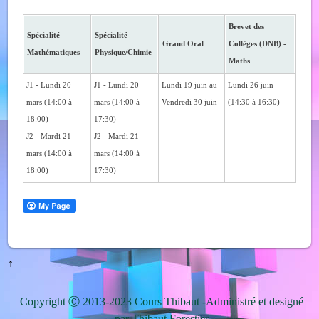
Brevet des
Spécialité -
Spécialité -
Grand Oral
Collèges (DNB) -
Mathématiques
Physique/Chimie
Maths
J1 - Lundi 20
J1 - Lundi 20
Lundi 19 juin au
Lundi 26 juin
mars (14:00 à
mars (14:00 à
Vendredi 30 juin
(14:30 à 16:30)
18:00)
17:30)
J2 - Mardi 21
J2 - Mardi 21
mars (14:00 à
mars (14:00 à
18:00)
17:30)
↑
Copyright Ⓒ 2013-2023 Cours Thibaut -Administré et designé
par Thibaut Forestier