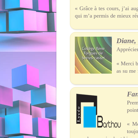
« Grâce à tes cours, j’ai 
qui m’a permis de mieux réu
Diane,
Apprécier
« Merci b
as su me 
Fan
Prem
poin
« Me
touj