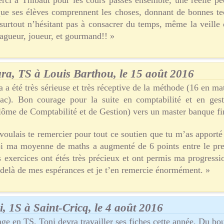
rci à Thibaut pour les cours passés ensemble, une réelle pé
que ses élèves comprennent les choses, donnant de bonnes te
surtout n’hésitant pas à consacrer du temps, même la veille
agueur, joueur, et gourmand!! »
ra, TS à Louis Barthou, le 15 août 2016
 a été très sérieuse et très réceptive de la méthode (16 en ma
ac). Bon courage pour la suite en comptabilité et en ge
lôme de Comptabilité et de Gestion) vers un master banque fi
voulais te remercier pour tout ce soutien que tu m’as apporté 
toi ma moyenne de maths a augmenté de 6 points entre le prem
s exercices ont étés très précieux et ont permis ma progressi
 delà de mes espérances et je t’en remercie énormément. »
i, 1S à Saint-Cricq, le 4 août 2016
ge en TS, Toni devra travailler ses fiches cette année. Du b