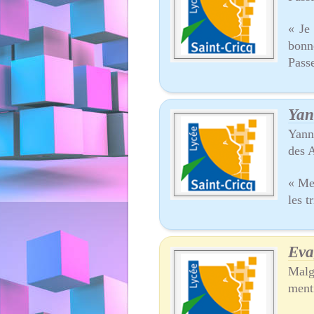
« Je
bonne
Passe
Yan
Yann
des 
« Me
les t
Eva
Malg
ment