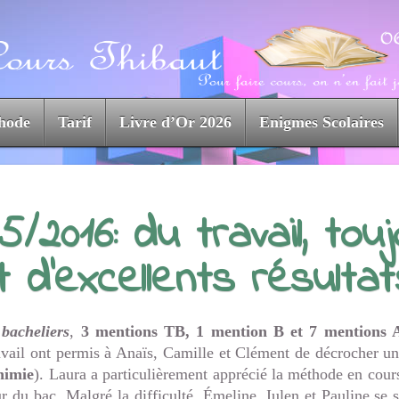
hode
Tarif
Livre d’Or 2026
Enigmes Scolaires
5/2016: du travail, tou
 d’excellents résulta
bacheliers
,
3 mentions TB, 1 mention B et 7 mentions 
avail ont permis à Anaïs, Camille et Clément de décrocher u
himie
). Laura a particulièrement apprécié la méthode en cours
 du bac. Malgré la difficulté, Émeline, Iulen et Pauline se 