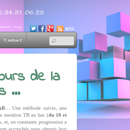
RSS
Contact
jours de la
ts …
AB
… Une méthode suivie, une
ne mention TB au bac (
du 18 et
, et, en constante progression a
sont accrochés pour obtenir leur