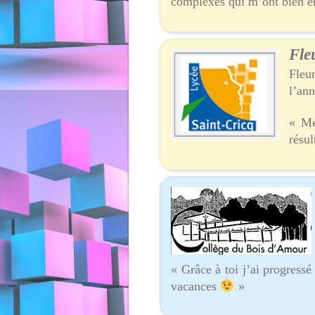
complexes qui m’ont bien en
Fleu
Fleu
l’ann
« Me
résul
« Grâce à toi j’ai progres
vacances
»