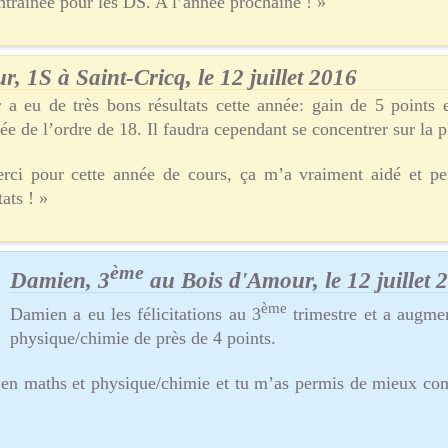
trainée pour les DS. A l’année prochaine ! »
r, 1S à Saint-Cricq, le 12 juillet 2016
r a eu de très bons résultats cette année: gain de 5 point
ée de l’ordre de 18. Il faudra cependant se concentrer sur la 
rci pour cette année de cours, ça m’a vraiment aidé et pe
tats ! »
ème
Damien, 3
au Bois d'Amour, le 12 juillet 
ème
Damien a eu les félicitations au 3
trimestre et a augme
physique/chimie de près de 4 points.
sé en maths et physique/chimie et tu m’as permis de mieux co