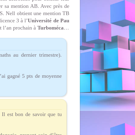
rer sa mention AB. Avec près de
TS. Nell obtient une mention TB
icence 3 à l’
Université de Pau
t l’an prochain à
Turboméca
…
aths au dernier trimestre).
j’ai gagné 5 pts de moyenne
 Il est bon de savoir que tu