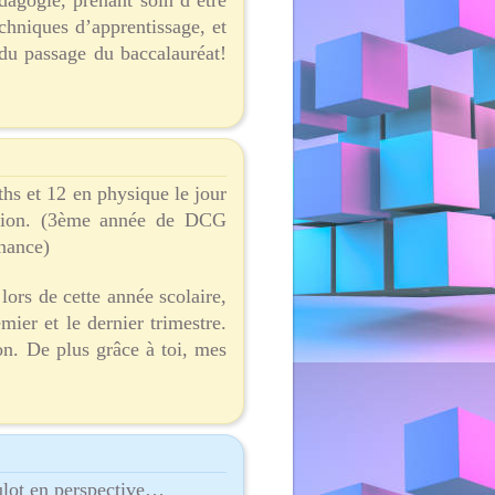
dagogie, prenant soin d’être
chniques d’apprentissage, et
 du passage du baccalauréat!
ths et 12 en physique le jour
stion. (3ème année de DCG
nance)
lors de cette année scolaire,
ier et le dernier trimestre.
on. De plus grâce à toi, mes
oulot en perspective…