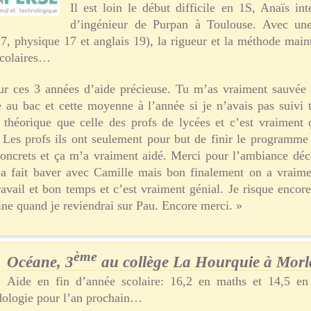
Il est loin le début difficile en 1S, Anaïs int
d’ingénieur de Purpan à Toulouse. Avec u
 physique 17 et anglais 19), la rigueur et la méthode maint
scolaires…
r ces 3 années d’aide précieuse. Tu m’as vraiment sauvée 
e au bac et cette moyenne à l’année si je n’avais pas suivi
théorique que celle des profs de lycées et c’est vraiment 
 Les profs ils ont seulement pour but de finir le programme a
oncrets et ça m’a vraiment aidé. Merci pour l’ambiance déco
n a fait baver avec Camille mais bon finalement on a vraimen
travail et bon temps et c’est vraiment génial. Je risque encor
ine quand je reviendrai sur Pau. Encore merci. »
ème
Océane, 3
au collège La Hourquie à Morlaà
Aide en fin d’année scolaire: 16,2 en maths et 14,5 en
dologie pour l’an prochain…